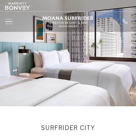
Marriott
SKIP TO MAIN CONTENT
Logo
Moana Surfride
MENU
SURFRIDER CITY