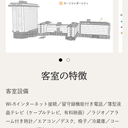
1 of 2
1 of 2
客室の特徴
客室設備
Wi-fiインターネット接続／留守録機能付き電話／薄型液
晶テレビ（ケーブルテレビ、有料映画）／ラジオ／アラ
ーム付き時計／エアコン／デスク、椅子／冷蔵庫／コー