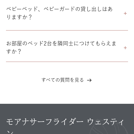
ベビーベッド、ベビーガードの貸し出しはあ
りますか？
お部屋のベッド2台を隣同士につけてもらえま
すか？
すべての質問を見る
よ
く
あ
る
モアナサーフライダー ウェスティ
ご
質
ン