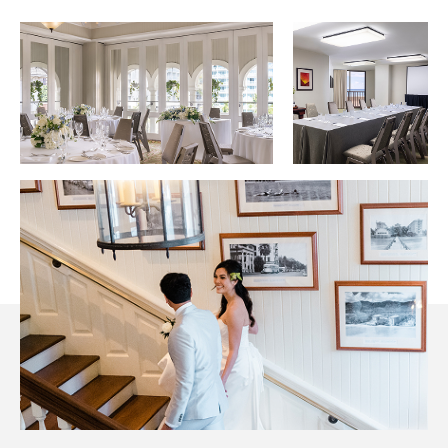
礼・
宴
会