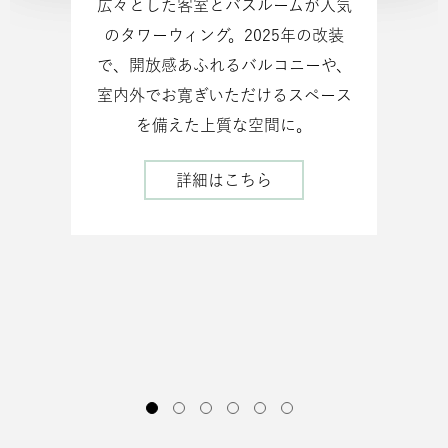
広々とした客室とバスルームが人気
のタワーウィング。2025年の改装
で、開放感あふれるバルコニーや、
室内外でお寛ぎいただけるスペース
を備えた上質な空間に。
詳細はこちら
タ
ワ
ー
ウ
ィ
ン
グ
1 of 6
1 of 6
1 of 6
1 of 6
1 of 6
1 of 6