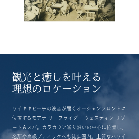
ぐ、
ワ
イ
キ
キ
の
フ
観光と癒しを叶える
ァ
理想のロケーション
ー
ス
ト
ワイキキビーチの波音が届くオーシャンフロントに
レ
位置するモアナ サーフライダー ウェスティン リゾ
デ
ート＆スパ。カラカウア通り沿いの中心に位置し、
ィ
名所や高級ブティックへも徒歩圏内。上質なハワイ