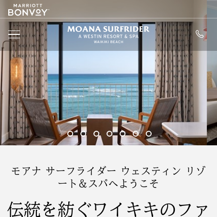
Marriott
SKIP TO MAIN CONTENT
Logo
Moana Surfride
MENU
2 of 7
2 of 7
2 of 7
2 of 7
2 of 7
2 of 7
2 of 7
モアナ サーフライダー ウェスティン リゾ
ート＆スパへようこそ
伝統を紡ぐワイキキのファ