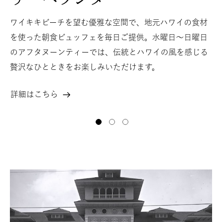
ワイキキビーチを望む優雅な空間で、地元ハワイの食材
を使った朝食ビュッフェを毎日ご提供。水曜日～日曜日
のアフタヌーンティーでは、伝統とハワイの風を感じる
贅沢なひとときをお楽しみいただけます。
詳細はこちら
ザ・
ベ
1 of 3
1 of 3
1 of 3
ラ
ン
ダ