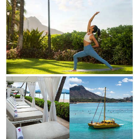
体
を
癒
す、
至
福
の
ス
パ
と
ア
ク
テ
ィ