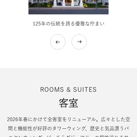
ダ
ー
125年の伝統を誇る優雅な佇まい
の
魅
力
ROOMS & SUITES
客室
2026年春にかけて全客室をリニューアル。広々とした空
間と機能性が好評のタワーウィング、歴史と気品漂うバ