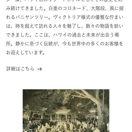
み続けてきました。白亜のコロネード、大階段、風に揺
れるバニヤンツリー。ヴィクトリア様式の優雅な佇まい
は、時を超えて訪れる人々を魅了し、数々の物語を紡い
できました。ここは、ハワイの過去と未来が出会う場
所。静かに息づく伝統が、今も世界中の多くのお客様を
お迎えしています。
詳細はこちら
125
年
の
誇
り
を
継