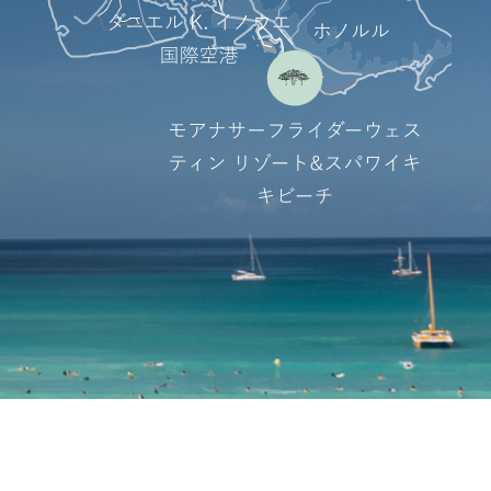
ケ
ー
シ
ョ
ン