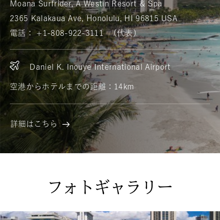
Moana Surfrider, A Westin Resort & Spa
ク
2365 Kalakaua Ave, Honolulu, HI 96815 USA
セ
電話：
+1-808-922-3111
（代表）
ス
Daniel K. Inouye International Airport
空港からホテルまでの距離：14km
詳細はこちら
ア
ク
セ
ス
フォトギャラリー