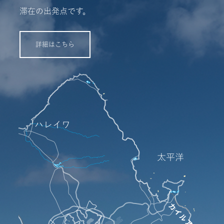
滞在の出発点です。
ー
詳細はこちら
FOR
観
光
と
癒
し
を
叶
え
る
理
想
の
ロ