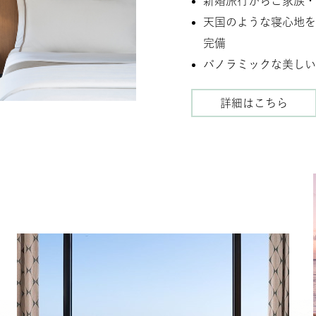
新婚旅行からご家族・
天国のような寝心地を
完備
パノラミックな美しい
詳細はこちら
洗
練
さ
れ
た
リ
ニ
ュ
ー