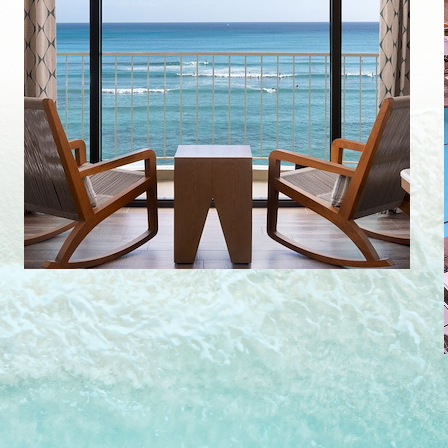
ア
ル
済
み
の
客
室