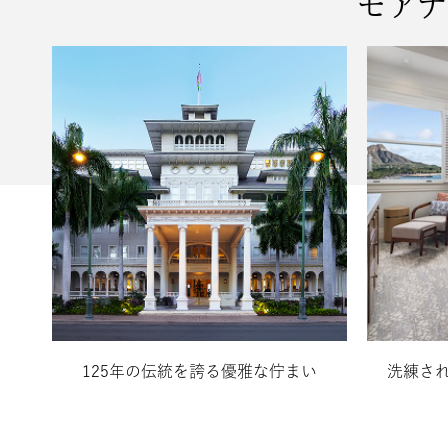
モアナ
125年の伝統を誇る優雅な佇まい
洗練さ