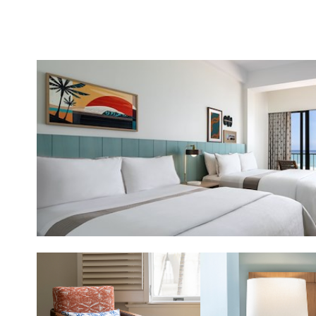
の
伝
統
を
誇
る
優
雅
な
佇
ま
い