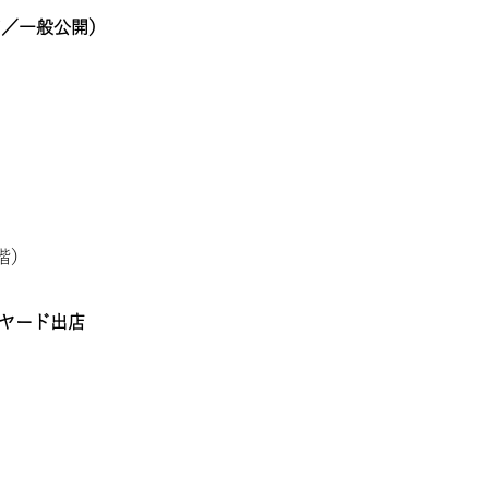
ジ／一般公開）
階）
トヤード出店