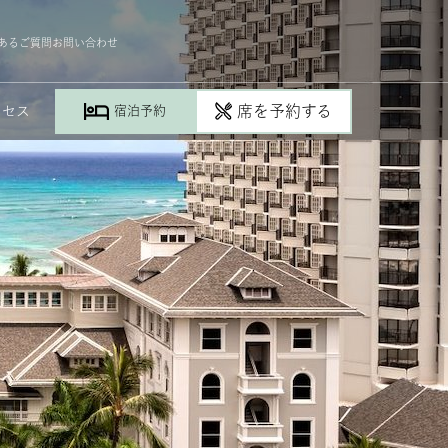
der, A Westin Resort & Spa, Waikiki Beach,2365
あるご質問
お問い合わせ
席を予約する
クセス
宿泊予約